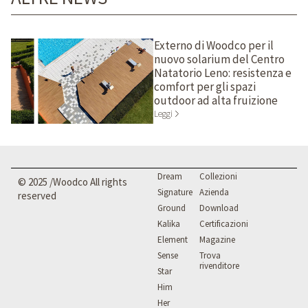
Externo di Woodco per il
nuovo solarium del Centro
Natatorio Leno: resistenza e
comfort per gli spazi
outdoor ad alta fruizione
Leggi
Dream
Collezioni
© 2025 /Woodco All rights
Signature
Azienda
reserved
Ground
Download
Kalika
Certificazioni
Element
Magazine
Sense
Trova
rivenditore
Star
Him
Her