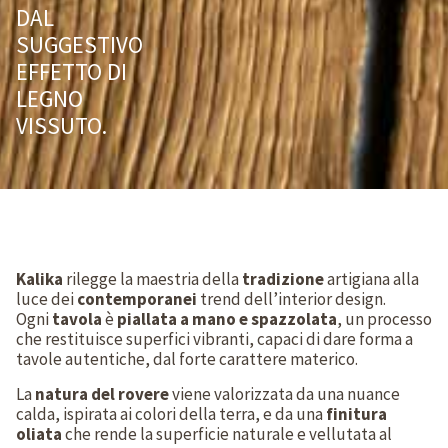
DAL
SUGGESTIVO
EFFETTO DI
LEGNO
VISSUTO.
Kalika
rilegge la maestria della
tradizione
artigiana alla
luce dei
contemporanei
trend dell’interior design.
Ogni
tavola
è
piallata a mano e spazzolata
, un processo
che restituisce superfici vibranti, capaci di dare forma a
tavole autentiche, dal forte carattere materico.
La
natura del rovere
viene valorizzata da una nuance
calda, ispirata ai colori della terra, e da una
finitura
oliata
che rende la superficie naturale e vellutata al