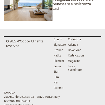
benessere e resistenza
Leggi
Dream
Collezioni
© 2025 /Woodco All rights
Signature
Azienda
reserved
Ground
Download
Kalika
Certificazioni
Element
Magazine
Sense
Trova
rivenditore
Star
Him
Her
Externo
Woodco
Via Antonio Detassis, 17 – 38121 Trento, Italy
Telefono:
0461/405111